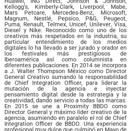
Huawei, ING Direct, Johnson & Johnson,
Kellogg’s, Kimberly-Clark, Liverpool, Mabe,
Mars Petcare, Mercedes-Benz, Microsoft,
Magnum, Nestlé, Pepsico, P&G, Peugeot,
Puma, Renault, Telmex, Unicef, Unilever, Visa,
Diesel y Nike. Reconocido como uno de los
creativos más respetados en la industria, su
particular entendimiento de los medios
digitales lo ha llevado a ser jurado y orador en
los festivales más prestigiosos de
Iberoamérica así como columnista en
diferentes publicaciones. En 2014 se incorpora
a J. Walter Thompson México como Director
General Creativo sumando la responsabilidad
de Chief Integration Officer, para liderar la
mutación de la agencia e inyectar
pensamiento digital desde la estrategia y la
creatividad, dando servicio a todas las marcas.
En 2015 se une a Proximity BBDO como
Director General y máximo líder creativo de la
agencia, asumiendo en paralelo el rol de Chief
Integration Officer de BBDO. Una experiencia
profesional muy dulce que culminó en Mayo de