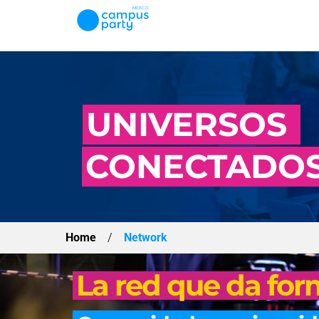
UNIVERSOS
CONECTADO
Home
/
Network
La red que da fo