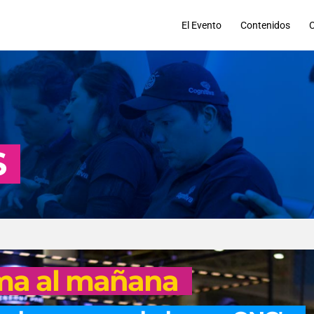
El Evento
Contenidos
S
rma al mañana