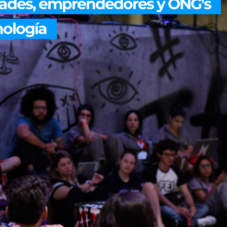
ades, emprendedores y ONG's
nología