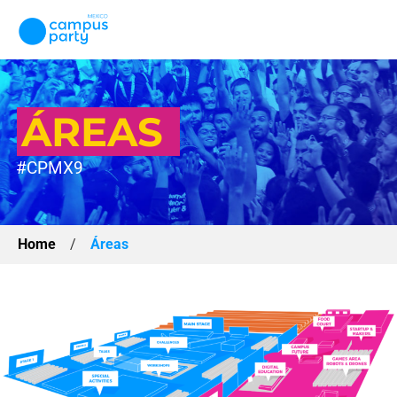
ÁREAS
#CPMX9
Home
/
Áreas