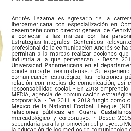
Andrés Lezama es egresado de la carrera
Iberoamericana con especialización en Com
desempeña como director general de GenixM
a conectar a las marcas con las persona
Estrategias Integrales, Contenidos Relevan
profesional de la comunicación Andrés se ha d
permitan a la marcas realizar acciones que 
industria a la que pertenecen. • Desde 2
Universidad Panamericana en el departamen
donde imparte tres materias. • Su experienci
comunicación estratégica, las relaciones pú
relación con medios de comunicación, así
responsabilidad social. • En 2013 emprendió 
MEDIA, agencia de comunicación estratégica
corporativa. • De 2011 a 2013 fungió como di
México de la National Football League (NFL
relaciones públicas en Guerra Castellano
mercadológico y corporativo. • Desde 2005
secundaria para la promoción del proyecto Med
la educación de los medios de comunicación e